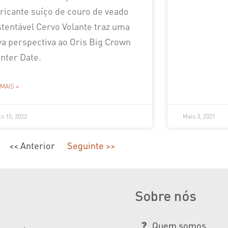
ricante suíço de couro de veado
stentável Cervo Volante traz uma
va perspectiva ao Oris Big Crown
nter Date.
 MAIS »
o 15, 2022
Maio 3, 2021
<< Anterior
Seguinte >>
Sobre nós
Quem somos