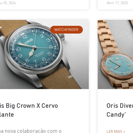
o 25, 2024
Abril 17, 2023
WATCHFINDER
is Big Crown X Cervo
Oris Dive
lante
Candy’
a nova colaboração com o
LER MAIS »