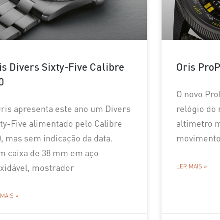
is Divers Sixty-Five Calibre
Oris ProP
0
O novo ProP
Oris apresenta este ano um Divers
relógio do
ty-Five alimentado pelo Calibre
altímetro 
0, mas sem indicação da data.
movimento
m caixa de 38 mm em aço
oxidável, mostrador
LER MAIS »
 MAIS »