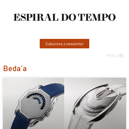
Subscreva a newsletter
MENU
Beda’a