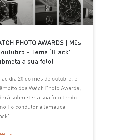
TCH PHOTO AWARDS | Mês
 outubro – Tema ‘Black’
ubmeta a sua foto)
 ao dia 20 do mês de outubro, e
 âmbito dos Watch Photo Awards,
derá submeter a sua foto tendo
mo fio condutor a temática
ack’.
 MAIS »