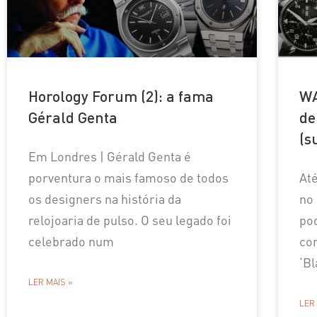
Horology Forum (2): a fama
WA
Gérald Genta
de
(s
Em Londres | Gérald Genta é
porventura o mais famoso de todos
Até
os designers na história da
no
relojoaria de pulso. O seu legado foi
po
celebrado num
co
‘Bl
LER MAIS »
LER