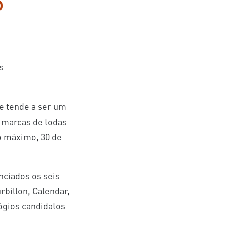
5
s
e tende a ser um
 marcas de todas
no máximo, 30 de
nciados os seis
rbillon, Calendar,
lógios candidatos