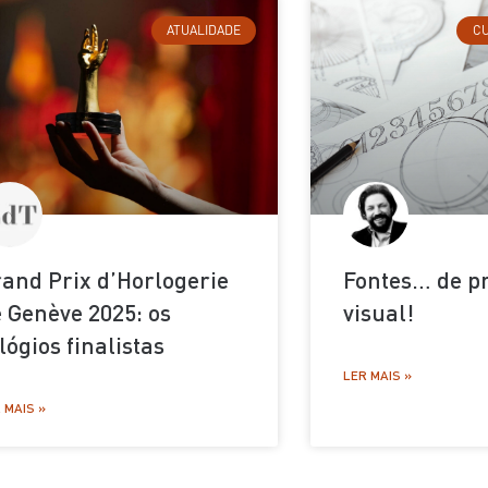
ATUALIDADE
CU
and Prix d’Horlogerie
Fontes… de p
 Genève 2025: os
visual!
lógios finalistas
LER MAIS »
 MAIS »