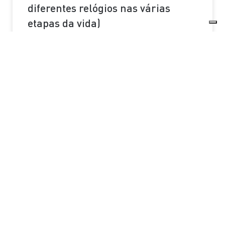
diferentes relógios nas várias
etapas da vida)
LER MAIS »
Subscreva a nossa newsletter
Insira o seu endereço de email para receber a
nossa newsletter
Precisamos da sua autorização