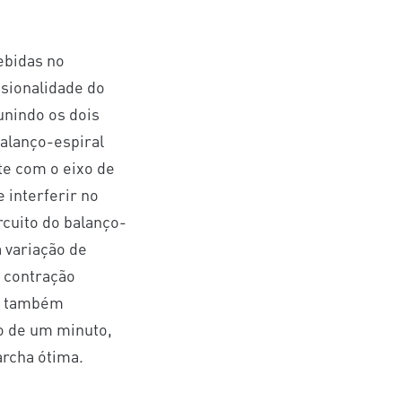
ebidas no
sionalidade do
unindo os dois
balanço-espiral
te com o eixo de
 interferir no
rcuito do balanço-
 variação de
e contração
te também
o de um minuto,
archa ótima.