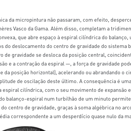
ica da micropintura não passaram, com efeito, desperc
phères Vasco da Gama. Além disso, completam a tridimen
nvexa, que abre espaço à espiral cilíndrica do balanço, 
tos do deslocamento do centro de gravidade do sistema 
ro de gravidade se desloca da posição central, coinciden
ão e a contração da espiral —, a força de gravidade pode
e da posição horizontal), acelerando ou abrandando o ci
plitude de oscilação deste último. A consequência é uma
 espiral cilíndrica, com o seu movimento de expansão 
 do balanço-espiral num turbilhão de um minuto permi
o centro de gravidade, graças à soma algébrica no arc
média correspondente a um desperdício quase nulo da m