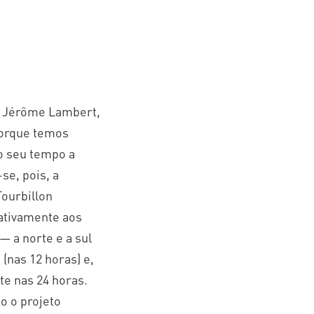
iu Jérôme Lambert,
porque temos
 o seu tempo a
se, pois, a
Tourbillon
lativamente aos
— a norte e a sul
 (nas 12 horas) e,
te nas 24 horas.
o o projeto