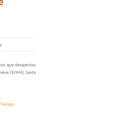
e
s
elos que despertou
nève (SIHH), tanto
o Tempo