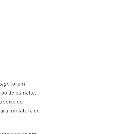
sign
foram
 pó de esmalte,
a série de
para miniatura de
luneta preta em