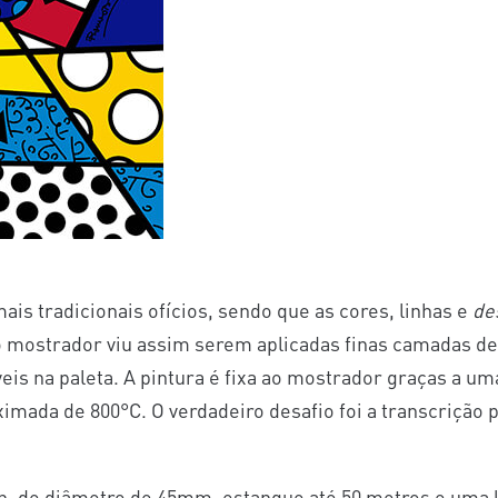
is tradicionais ofícios, sendo que as cores, linhas e
de
 o mostrador viu assim serem aplicadas finas camadas de
is na paleta. A pintura é fixa ao mostrador graças a um
mada de 800°C. O verdadeiro desafio foi a transcrição 
ion, de diâmetro de 45mm, estanque até 50 metros e uma 