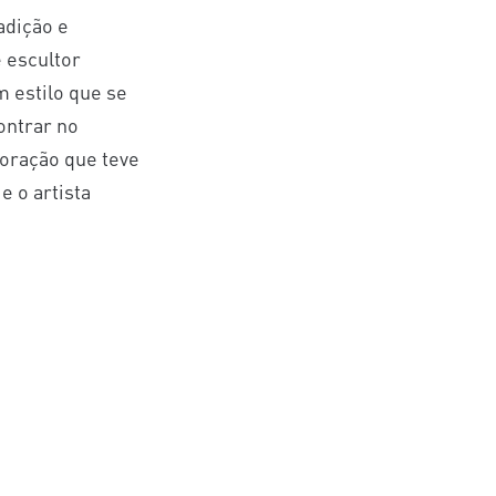
adição e
e escultor
m estilo que se
ontrar no
oração que teve
e o artista