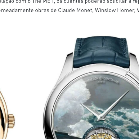
elação com o The MET, os clientes poderão solicitar a 
nomeadamente obras de Claude Monet, Winslow Homer, V