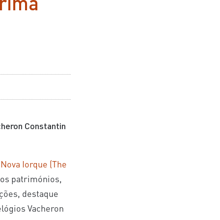
prima
cheron Constantin
Nova Iorque (The
vos patrimónios,
ações, destaque
relógios Vacheron