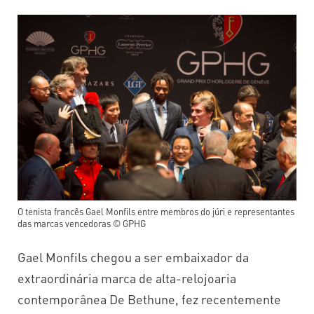
O tenista francês Gael Monfils entre membros do júri e representantes
das marcas vencedoras © GPHG
Gael Monfils chegou a ser embaixador da
extraordinária marca de alta-relojoaria
contemporânea De Bethune, fez recentemente