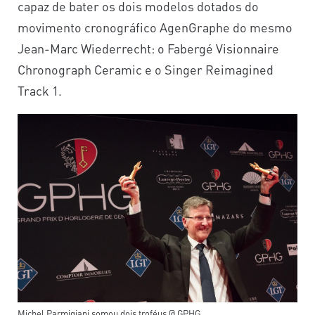
capaz de bater os dois modelos dotados do
movimento cronográfico AgenGraphe do mesmo
Jean-Marc Wiederrecht: o Fabergé Visionnaire
Chronograph Ceramic e o Singer Reimagined
Track 1.
Michel Parmigiani somou dois troféus @ GPHG