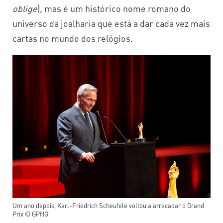
oblige
), mas é um histórico nome romano do
universo da joalharia que está a dar cada vez mais
cartas no mundo dos relógios.
Um ano depois, Karl-Friedrich Scheufele voltou a arrecadar o Grand
Prix © GPHG